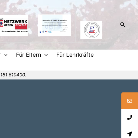
Suche
r
Für Eltern
Für Lehrkräfte
6181 610400.