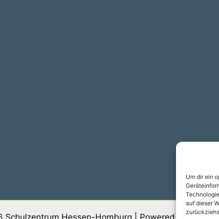
Um dir ein 
Geräteinfor
Technologie
auf dieser W
zurückziehs
6 Schulzentrum Hessen-Homburg | Powered by
Astra-