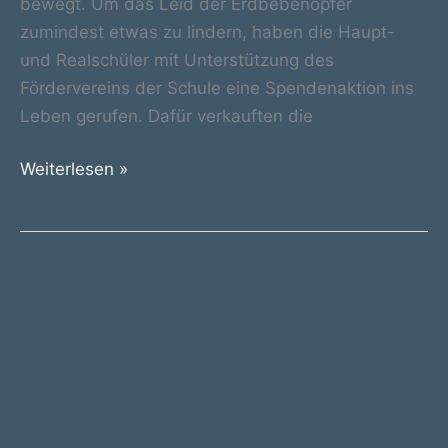
bewegt. Um das Leid der Erdbebenopfer
zumindest etwas zu lindern, haben die Haupt-
und Realschüler mit Unterstützung des
Fördervereins der Schule eine Spendenaktion ins
Leben gerufen. Dafür verkauften die
Spendenaktion:
Weiterlesen »
2500€
für
die
Opfer
des
Erdbebens
in
der
Türkei