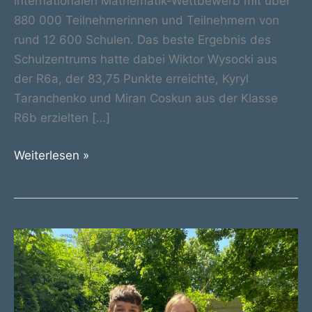
internationalen Mathematik-Wettbewerb mit über
880 000 Teilnehmerinnen und Teilnehmern von
rund 12 600 Schulen. Das beste Ergebnis des
Schulzentrums hatte dabei Wiktor Wysocki aus
der R6a, der 83,75 Punkte erreichte, Kyryl
Taranchenko und Miran Coskun aus der Klasse
R6b erzielten […]
Schulzentrum
Weiterlesen »
beim
Känguru-
Wettbewerb
erfolgreich