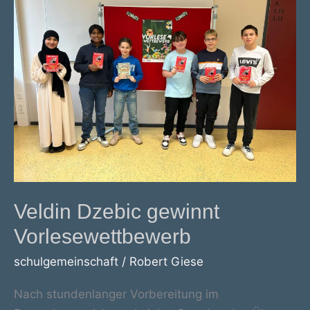
Veldin Dzebic gewinnt
Vorlesewettbewerb
schulgemeinschaft
/
Robert Giese
Nach stundenlanger Vorbereitung im