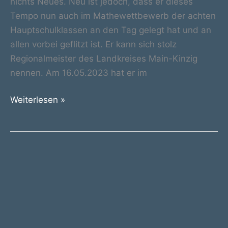
nichts Neues. Neu ist jedoch, dass er dieses
Tempo nun auch im Mathewettbewerb der achten
Hauptschulklassen an den Tag gelegt hat und an
allen vorbei geflitzt ist. Er kann sich stolz
Regionalmeister des Landkreises Main-Kinzig
nennen. Am 16.05.2023 hat er im
Vadim,
Weiterlesen »
unser
Regionalmeister
im
Mathewettbewerb
der
Hauptschulen