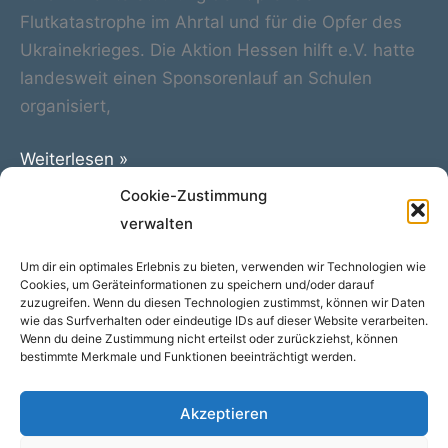
Flutkatastrophe im Ahrtal und für die Opfer des
Ukrainekrieges. Die Aktion Hessen hilft e.V. hatte
landesweit einen Sponsorenlauf an Schulen
organisiert,
Spendenaufruf
Weiterlesen »
am
Cookie-Zustimmung
Schulzentrum
verwalten
Hessen-
Um dir ein optimales Erlebnis zu bieten, verwenden wir Technologien wie
Homburg
←
Zurück
1
2
Cookies, um Geräteinformationen zu speichern und/oder darauf
zuzugreifen. Wenn du diesen Technologien zustimmst, können wir Daten
wie das Surfverhalten oder eindeutige IDs auf dieser Website verarbeiten.
Wenn du deine Zustimmung nicht erteilst oder zurückziehst, können
bestimmte Merkmale und Funktionen beeinträchtigt werden.
Akzeptieren