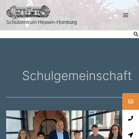
Zum
Inhalt
Mai
springen
Schulzentrum Hessen-Homburg
S
Men
Schulgemeinschaft